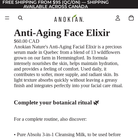
FREE SHIPPING FROM $95 (QC/ON) — SHIPPING
AVAILABLE ACROSS CANADA
Anti-Aging Face Elixir
$60.00 CAD
Anokian Nature's Anti-Aging Facial Elixir is a precious
serum made in Quebec from a blend of 13 wildflowers
grown on our farm in Hemmingford. Its formula
intensely nourishes the skin, helps maintain hydration,
and provides a feeling of comfort. Used daily, it
contributes to softer, more supple, and radiant skin. Its
light texture absorbs quickly without leaving a greasy
finish and integrates perfectly into your facial care ritual.
Complete your botanical ritual 🌿
For a complete routine, also discover:
•
Pure Absolu 3-in-1 Cleansing Milk
, to be used before